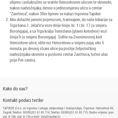
ulijevo i polukružno se vratite Heinzelovom ulicom te skrenete,
nakon nadvožnjaka, desno u jednosmjernu ulicu u centar
"Zavrtnica", nakon 30m lijeveo se nalazi trgovina Tapiker.
Ako dolazite javnim prijevozom, tramvajem, do naše lokacije sa
Trga bana J. Jelačića voze dvije linije, br. 1 i br. 17 (u smjeru
Borongaja), a sa Trga kralja Tomislava (glavni kolodvor) vozi
linija 9 (u smjeru Borongaja). Siđite na Zvonimirovoj kod
Heinzelove ulice, idite niz Heinzelovu u smjeru juga, oko 5
minuta, po desnoj strani ulice pa poslije željezničkog
nadvožnjaka skrenite u poslovni centar Zavrtnica, točno ulaz
prije Pet-centra.
Kako do nas?
Kontakt podaci tvrtke
TAPIKER d.o.o. za trgovinu i usluge, veleprodaja i maloprodaja, Trgovina: Heinzelova 60,
Zagreb Telefon: 00385(0)1 61 85 714, Telefax: 00385(0)1 61 85 715, Radno vrijeme: pon-
pet: 8-18h, sub: 8-13h e-mail: info@tapiker.hr,