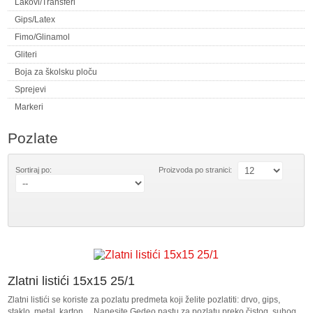
Lakovi/Transferi
Gips/Latex
Fimo/Glinamol
Gliteri
Boja za školsku ploču
Sprejevi
Markeri
Pozlate
Sortiraj po:
Proizvoda po stranici:
Zlatni listići 15x15 25/1
Zlatni listići se koriste za pozlatu predmeta koji želite pozlatiti: drvo, gips,
staklo, metal, karton ... Nanesite Gedeo pastu za pozlatu preko čistog, suhog