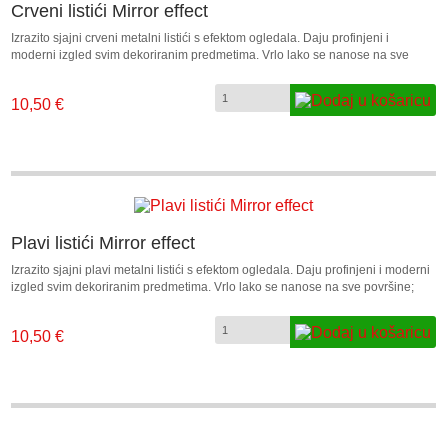
Crveni listići Mirror effect
Izrazito sjajni crveni metalni listići s efektom ogledala. Daju profinjeni i
moderni izgled svim dekoriranim predmetima. Vrlo lako se nanose na sve
površine; platno, drvo, gips, plastika, metal, keramika... Na željenu podlogu
nanesite sloj tekućeg ljepila ili ljepila u pasti, pričekajte da se ljepilo malo
10,50 €
osuši cca. sat vremena te nakon toga stavite sjajnu obojenu stranu listića
preko ljepila, malo pritisnite listić kako bi se što bolje zalijepio. U setu je 12
crvenih listića dimenzije 14x14cm.
Plavi listići Mirror effect
Izrazito sjajni plavi metalni listići s efektom ogledala. Daju profinjeni i moderni
izgled svim dekoriranim predmetima. Vrlo lako se nanose na sve površine;
platno, drvo, gips, plastika, metal, keramika... Na željenu podlogu nanesite sloj
tekućeg ljepila ili ljepila u pasti, pričekajte da se ljepilo malo osuši cca. sat
10,50 €
vremena te nakon toga stavite sjajnu obojenu stranu listića preko ljepila, malo
pritisnite listić kako bi se što bolje zalijepio. U setu je 12 plavih listića
dimenzije 14x14cm.