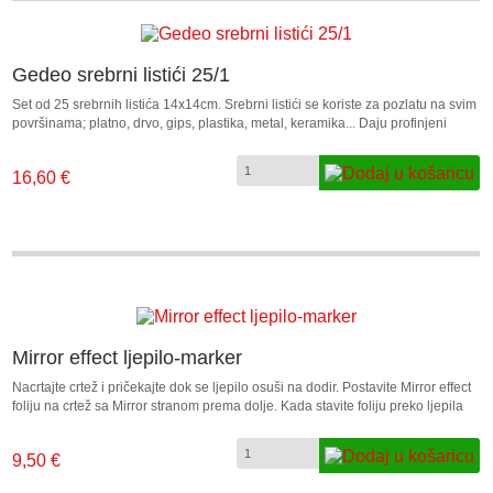
Gedeo srebrni listići 25/1
Set od 25 srebrnih listića 14x14cm. Srebrni listići se koriste za pozlatu na svim
površinama; platno, drvo, gips, plastika, metal, keramika... Daju profinjeni
zlatni izgled svim dekoriranim predmetima. Lako se nanose ljepilom za listiće.
16,60 €
Mirror effect ljepilo-marker
Nacrtajte crtež i pričekajte dok se ljepilo osuši na dodir. Postavite Mirror effect
foliju na crtež sa Mirror stranom prema dolje. Kada stavite foliju preko ljepila
treba ju zagladiti sa krutim predmetom, te maknuti mirror effec foliju. Ponoviti
postupak ako je potrebno.
9,50 €