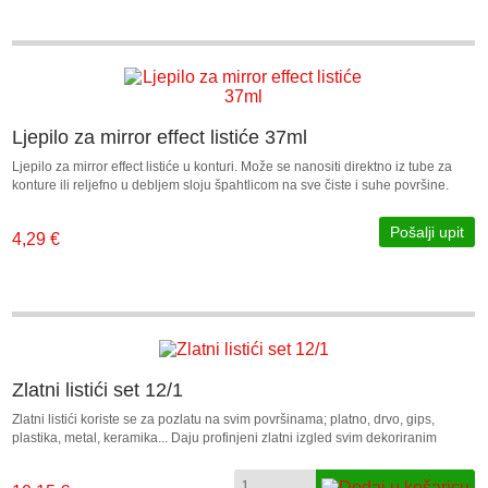
Ljepilo za mirror effect listiće 37ml
Ljepilo za mirror effect listiće u konturi. Može se nanositi direktno iz tube za
konture ili reljefno u debljem sloju špahtlicom na sve čiste i suhe površine.
Pošalji upit
4,29 €
Zlatni listići set 12/1
Zlatni listići koriste se za pozlatu na svim površinama; platno, drvo, gips,
plastika, metal, keramika... Daju profinjeni zlatni izgled svim dekoriranim
predmetima. Lako se nanose ljepilom za listiće. U setu je 12 zlatnih listića
dimenzije 14x14cm.