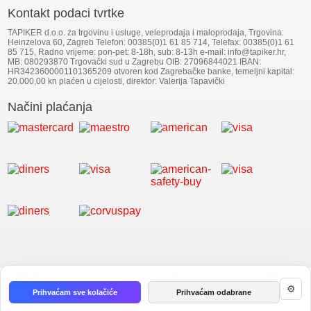
Kontakt podaci tvrtke
TAPIKER d.o.o. za trgovinu i usluge, veleprodaja i maloprodaja, Trgovina:
Heinzelova 60, Zagreb Telefon: 00385(0)1 61 85 714, Telefax: 00385(0)1 61
85 715, Radno vrijeme: pon-pet: 8-18h, sub: 8-13h e-mail: info@tapiker.hr,
MB: 080293870 Trgovački sud u Zagrebu OIB: 27096844021 IBAN:
HR3423600001101365209 otvoren kod Zagrebačke banke, temeljni kapital:
20.000,00 kn plaćen u cijelosti, direktor: Valerija Tapavički
Načini plaćanja
Copyright © 2016. TAPIKER d.o.o., Sva prava pridržana |
Postavke
kolačića
⚙
Prihvaćam sve kolačiće
Prihvaćam odabrane
CREW 803