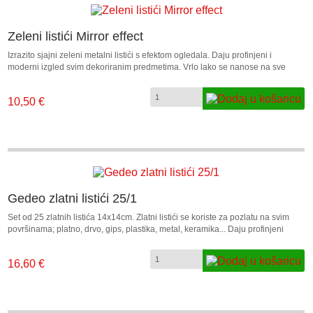
Zeleni listići Mirror effect
Izrazito sjajni zeleni metalni listići s efektom ogledala. Daju profinjeni i
moderni izgled svim dekoriranim predmetima. Vrlo lako se nanose na sve
površine; platno, drvo, gips, plastika, metal, keramika... Na željenu podlogu
nanesite sloj tekućeg ljepila ili ljepila u pasti, pričekajte da se ljepilo malo
10,50 €
osuši cca. sat vremena te nakon toga stavite sjajnu obojenu stranu listića
preko ljepila, malo pritisnite listić kako bi se što bolje zalijepio. U setu je 12
zelenih listića dimenzije 14x14cm.
Gedeo zlatni listići 25/1
Set od 25 zlatnih listića 14x14cm. Zlatni listići se koriste za pozlatu na svim
površinama; platno, drvo, gips, plastika, metal, keramika... Daju profinjeni
zlatni izgled svim dekoriranim predmetima. Lako se nanose ljepilom za listiće.
16,60 €