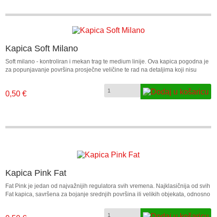
Kapica Soft Milano
Soft milano - kontroliran i mekan trag te medium linije. Ova kapica pogodna je
za popunjavanje površina prosječne veličine te rad na detaljima koji nisu
previše zahtjevni. Također je dobra za tanke outlineove. Soft Milano kapica
standardna je kod Clash 400ml linije sprejeva. Savršen za Clash sprejeve, ali
0,50 €
i kompaktibilan i sa svim drugim sprejevima za grafite. Promjer: 14 – 25 mm.
Kapica Pink Fat
Fat Pink je jedan od najvažnijih regulatora svih vremena. Najklasičnija od svih
Fat kapica, savršena za bojanje srednjih površina ili velikih objekata, odnosno
popunjavanje - fill in. Savršen za Clash sprejeve, ali i kompaktibilan i sa svim
drugim sprejevima za grafite. Promjer: 20 – 50 mm.