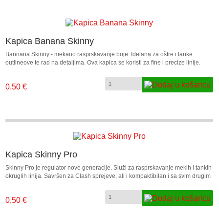
Kapica Banana Skinny
Bannana Skinny - mekano rasprskavanje boje. Idelana za oštre i tanke
outlineove te rad na detaljima. Ova kapica se koristi za fine i precize linije.
Savršen za Clash sprejeve, ali i kompaktibilan i sa svim drugim sprejevima za
grafite. Promjer: 10 – 20 mm. Cijena je za 1 komad.
0,50 €
Kapica Skinny Pro
Skinny Pro je regulator nove generacije. Služi za rasprskavanje mekih i tankih
okruglih linija. Savršen za Clash sprejeve, ali i kompaktibilan i sa svim drugim
sprejevima za grafite. Promjer: 12 – 22 mm.
0,50 €