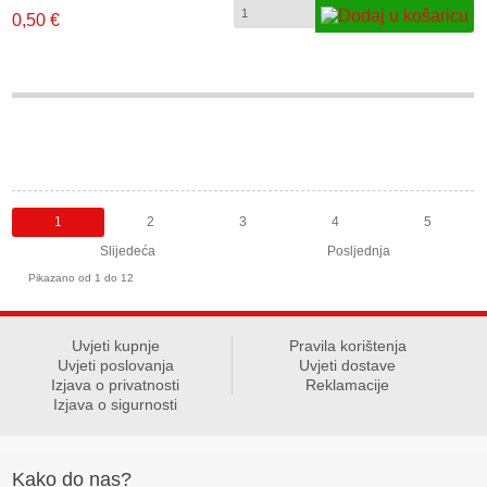
pupunjavanje velikih površina za kratko vrijeme. Yellow Fat Clash je regulator
0,50 €
koji se nalazi na Clash Silver Bling i Clash Tyson 600ml liniji sprejeva.
Savršen za Clash sprejeve, ali i kompaktibilan i sa svim drugim sprejevima za
grafite. Promjer: 30 – 100 mm.
1
2
3
4
5
Slijedeća
Posljednja
Pikazano od 1 do 12
Uvjeti kupnje
Pravila korištenja
Uvjeti poslovanja
Uvjeti dostave
Izjava o privatnosti
Reklamacije
Izjava o sigurnosti
Kako do nas?