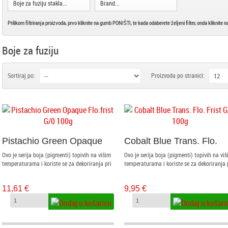
Boje za fuziju stakla...
Brand...
Prilikom filtriranja proizvoda, prvo kliknite na gumb PONIŠTI, te kada odaberete željeni filter, onda kliknit
Boje za fuziju
Sortiraj po:
Proizvoda po stranici:
Pistachio Green Opaque
Cobalt Blue Trans. Flo.
Flo.frist G/0 100g
Frist G/0 100g
Ovo je serija boja (pigmenti) topivih na višim
Ovo je serija boja (pigmenti) topivih na vi
temperaturama i koriste se za dekoriranja pri
temperaturama i koriste se za dekoriranja 
fuziji stakla. Nalaze se u granulatima od G/0
fuziji stakla. Nalaze se u finom prahu. Pra
(prah) mm. Prahovi se nanose na i između
se nanose na i između stakla kistom i
11,61 €
9,95 €
stakla kistom i posipanjem kroz sito. Granule
posipanjem kroz sito. Granule se nanose
se nanose sitom ili odgovarajućim pincetama
sitom ili odgovarajućim pincetama i ljepe
i ljepe specijalnim ljepilom za fuziju radi lakše
specijalnim ljepilom za fuziju radi lakše
manipulacije do peći.
manipulacije do peći.