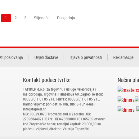
1
2
3
Slijedeća
Posljednja
eti poslovanja
Uvjeti dostave
Izjava o privatnosti
Reklamacije
Kontakt podaci tvrtke
Načini pl
TAPIKER d.o.o. za trgovinu i usluge, veleprodaja i
maloprodaja, Trgovina: Heinzelova 60, Zagreb Telefon:
00385(0)1 61 85 714, Telefax: 00385(0)1 61 85 715,
Radno vrijeme: pon-pet: 8-18h, sub: 8-13h e-mail:
info@tapiker.hr,
MB: 080293870 Trgovački sud u Zagrebu OIB:
27096844021 IBAN: HR3423600001101365209 otvoren
kod Zagrebačke banke, temeljni kapital: 20.000,00 kn
plaćen u cijelosti, direktor: Valerija Tapavički