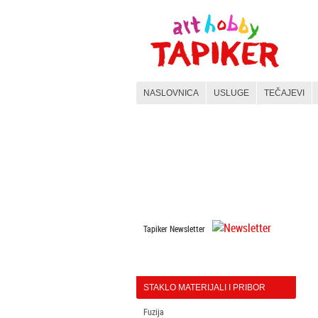
NASLOVNICA
USLUGE
TEČAJEVI
WEBSHOP
KERAMIKA
KATEGORIJE
MATERIJALI
Tapiker Newsletter
STAKLO MATERIJALI I PRIBOR
Fuzija