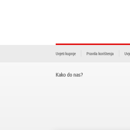
Uvjeti kupnje
Pravila korištenja
Uvj
Kako do nas?