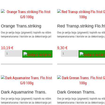
Orange Trans.striking
Red Transp.striking Flo.fri
Flo.frist G/0 100g
G/0 100g
Ovo je serija boja (pigmenti) topivih na višim
Ovo je serija boja (pigmenti) topivih na vi
temperaturama i koriste se za dekoriranja pri
temperaturama i koriste se za dekoriranja 
fuziji stakla. Nalaze se u granulatima od G/0
fuziji stakla. Nalaze se u granulatima od G
(prah) mm. Prahovi se nanose na i između
(prah) mm. Prahovi se nanose na i između
10,19 €
9,30 €
stakla kistom i posipanjem kroz sito. Granule
stakla kistom i posipanjem kroz sito. Gran
se nanose sitom ili odgovarajućim pincetama
se nanose sitom ili odgovarajućim pincet
i ljepe specijalnim ljepilom za fuziju radi lakše
i ljepe specijalnim ljepilom za fuziju radi l
manipulacije do peći.
manipulacije do peći.
Dark Aquamarine Trans.
Dark Greean Trams.
Flo.frist G/0 100g
Flo.frist G/0 100g
Ovo je serija boja (pigmenti) topivih na višim
Ovo je serija boja (pigmenti) topivih na vi
temperaturama i koriste se za dekoriranja pri
temperaturama i koriste se za dekoriranja 