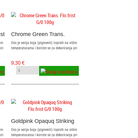
st
Chrome Green Trans.
Flo.frist G/0 100g
šim
Ovo je serija boja (pigmenti) topivih na višim
pri
temperaturama i koriste se za dekoriranja pri
/0
fuziji stakla. Nalaze se u granulatima od G/0
(prah) mm. Prahovi se nanose na i između
9,30 €
ule
stakla kistom i posipanjem kroz sito. Granule
ama
se nanose sitom ili odgovarajućim pincetama
akše
i ljepe specijalnim ljepilom za fuziju radi lakše
manipulacije do peći.
Goldpink Opaquq Striking
Flo.frist G/0 100g
šim
Ovo je serija boja (pigmenti) topivih na višim
pri
temperaturama i koriste se za dekoriranja pri