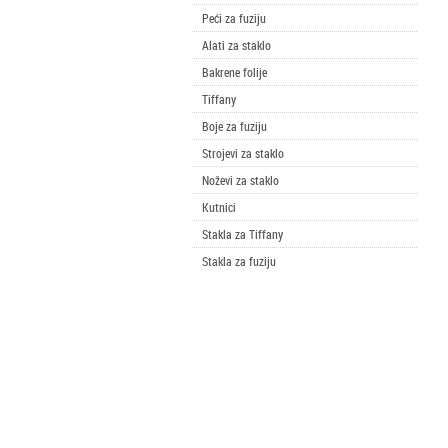
Peći za fuziju
Alati za staklo
Bakrene folije
Tiffany
Boje za fuziju
Strojevi za staklo
Noževi za staklo
Kutnici
Stakla za Tiffany
Stakla za fuziju