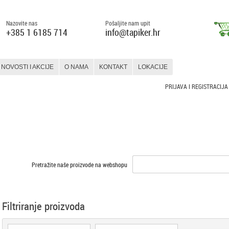
Nazovite nas
Pošaljite nam upit
+385 1 6185 714
info@tapiker.hr
NOVOSTI I AKCIJE
O NAMA
KONTAKT
LOKACIJE
PRIJAVA I REGISTRACIJA
STAKLO
KERAMIKA
SLIKARSTVO
SLIKARSTVO
HOBBY
MATERIJALI
PRIBOR
MATERIJALI
PRIBOR
BOJE
I PRIBOR
Pretražite naše proizvode na webshopu
Filtriranje proizvoda