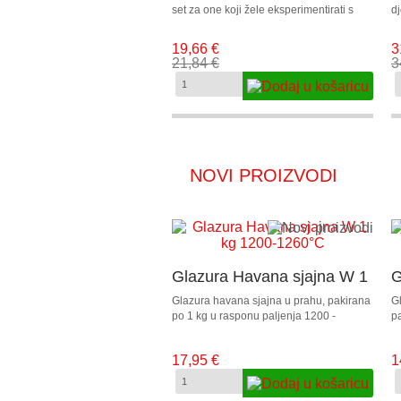
set za one koji žele eksperimentirati s
dj
tehnikom izlijevanja akrilom.
če
Jednostavan je za upotrebu, na vodenoj
n
19,66 €
3
bazi, a umjetnicima i početnicima
za
21,84 €
3
omogućuje stvaranje akrilne tehnike
i
izlijevanja tekućine s kontrolom koja
NOVI PROIZVODI
Glazura Havana sjajna W 1
G
kg 1200-1260°C
s
Glazura havana sjajna u prahu, pakirana
Gl
po 1 kg u rasponu paljenja 1200 -
pa
1
1260°C, pogodna za uporabne predmete
1
i kompatibilna sa svim Witgert glinama.
17,95 €
1