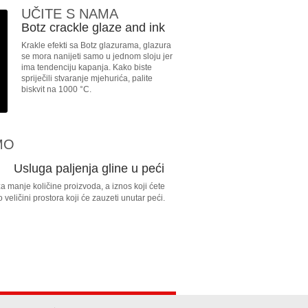
UČITE S NAMA
Botz crackle glaze and ink
Krakle efekti sa Botz glazurama, glazura
se mora nanijeti samo u jednom sloju jer
ima tendenciju kapanja. Kako biste
spriječili stvaranje mjehurića, palite
biskvit na 1000 °C.
MO
Usluga paljenja gline u peći
za manje količine proizvoda, a iznos koji ćete
o veličini prostora koji će zauzeti unutar peći.