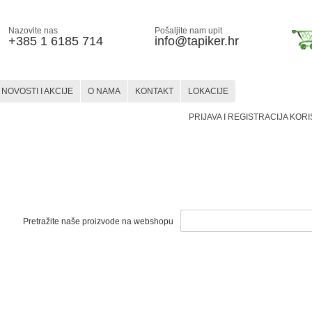
Nazovite nas
Pošaljite nam upit
+385 1 6185 714
info@tapiker.hr
NOVOSTI I AKCIJE
O NAMA
KONTAKT
LOKACIJE
PRIJAVA I REGISTRACIJA KOR
STAKLO
KERAMIKA
SLIKARSTVO
SLIKARSTVO
HOBBY
MATERIJALI
PRIBOR
MATERIJALI
PRIBOR
BOJE
I PRIBOR
Pretražite naše proizvode na webshopu