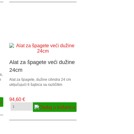
Alat za špagete veći dužine
24cm
a,
e
Alat za špagete, dužine cilindra 24 cm
uključujući 6 šajbica sa različitim
oblicima.
94,60 €