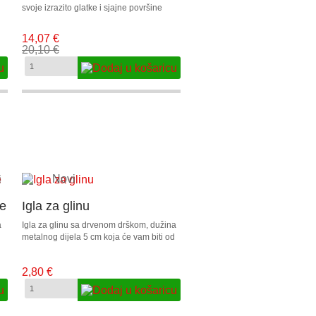
svoje izrazito glatke i sjajne površine
idealni su za lijevanje kristalne smole, te
za lijevanje svih materijala koji razvijaju
14,07 €
temperaturu do 230°C; gips, poliester,
20,10 €
sapuni, svijeće...
re
Igla za glinu
a
Igla za glinu sa drvenom drškom, dužina
metalnog dijela 5 cm koja će vam biti od
velike pomoći kod rezanja ploča od gline
i bušenja raznih rupica.
2,80 €