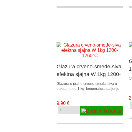
G
Glazura crveno-smeđe-siva
1
efektna sjajna W 1kg 1200-
G
1260°C
Glazura u prahu crveno-smeđa-siva u
pakiranju od 1 kg, temperatura paljenje
1200 – 1260°C.
2
9,90 €