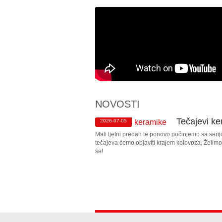
NOVOSTI
Tečajevi k
2026-07-05
Mali ljetni predah te ponovo počinjemo sa ser
tečajeva ćemo objaviti krajem kolovoza. Želim
se!