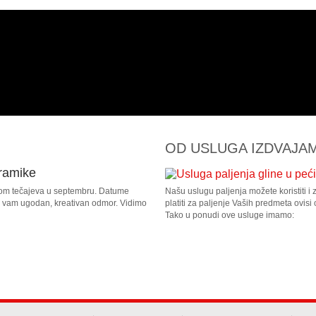
OD USLUGA IZDVAJA
eramike
ijom tečajeva u septembru. Datume
Našu uslugu paljenja možete koristiti i 
o vam ugodan, kreativan odmor. Vidimo
platiti za paljenje Vaših predmeta ovisi 
Tako u ponudi ove usluge imamo: