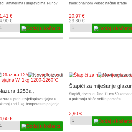
eci, amaterima i umjetnicima. Njihov
tradicionalnom Pebeo načinu izrade
tvrtasti oblik omogućuje lako i precizno
vodenih boja, brižno izabrane kako bi
anošenje. Najbolje se nanose na papir,
jednako odgovarale početnicima i
1,41 €
20,97 €
štićuju se fiksativom. U pakiranju je 24
profesionalcima . Boje su prozirne,
4,90 €
23,30 €
ntenzivnih pastela u raznim bojama.
postojane, duboke i intenzivne nakon
sušenja. Jednostavno se nanose.
Štapići za miješanje glazu
lazura 1253a ,
Štapići, drveni dužine 11 cm 50 komad
vjetloplava sjajna W, 1kg
azura u prahu svjetloplava sjajna u
u pakiranju bit će velika pomoć u
kiranju od 1 kg, temperatura paljenje
ravnomjernom miješanju glazure.
200-1260°C
200 – 1260°C.
3,90 €
4,60 €