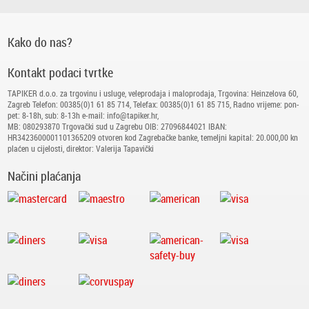
Kako do nas?
Kontakt podaci tvrtke
TAPIKER d.o.o. za trgovinu i usluge, veleprodaja i maloprodaja, Trgovina: Heinzelova 60,
Zagreb Telefon: 00385(0)1 61 85 714, Telefax: 00385(0)1 61 85 715, Radno vrijeme: pon-
pet: 8-18h, sub: 8-13h e-mail: info@tapiker.hr,
MB: 080293870 Trgovački sud u Zagrebu OIB: 27096844021 IBAN:
HR3423600001101365209 otvoren kod Zagrebačke banke, temeljni kapital: 20.000,00 kn
plaćen u cijelosti, direktor: Valerija Tapavički
Načini plaćanja