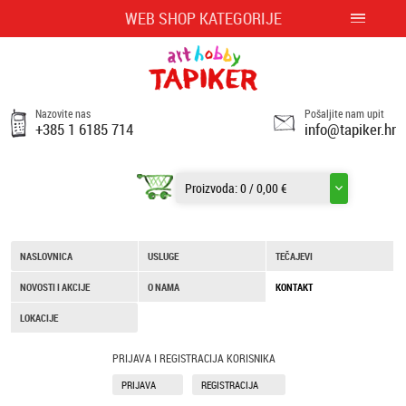
WEB SHOP KATEGORIJE
Nazovite nas
Pošaljite nam upit
+385 1 6185 714
info@tapiker.hr
Proizvoda:
0
/
0,00 €
NASLOVNICA
USLUGE
TEČAJEVI
NOVOSTI I AKCIJE
O NAMA
KONTAKT
LOKACIJE
PRIJAVA I REGISTRACIJA KORISNIKA
PRIJAVA
REGISTRACIJA