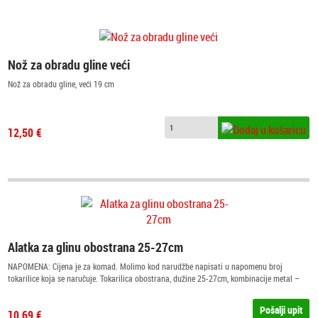
Nož za obradu gline veći
Nož za obradu gline, veći 19 cm
12,50 €
Alatka za glinu obostrana 25-27cm
NAPOMENA: Cijena je za komad. Molimo kod narudžbe napisati u napomenu broj
tokarilice koja se naručuje. Tokarilica obostrana, dužine 25-27cm, kombinacije metal –
drvo, sa oblim rubom.
Pošalji upit
10,69 €