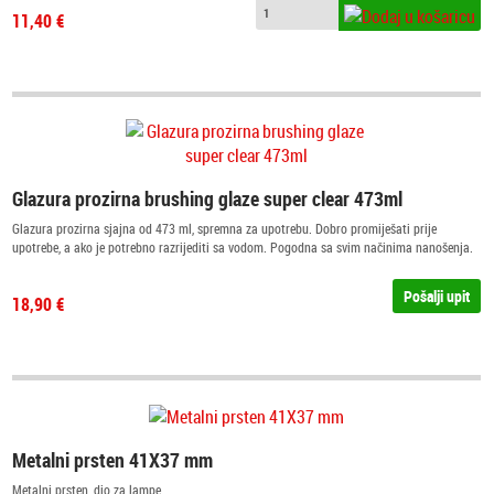
11,40 €
Glazura prozirna brushing glaze super clear 473ml
Glazura prozirna sjajna od 473 ml, spremna za upotrebu. Dobro promiješati prije
upotrebe, a ako je potrebno razrijediti sa vodom. Pogodna sa svim načinima nanošenja.
Temperatura paljenja od 950 - 1000°C. Glazura je sa satenskim završetkom.
Pošalji upit
18,90 €
Metalni prsten 41X37 mm
Metalni prsten, dio za lampe.