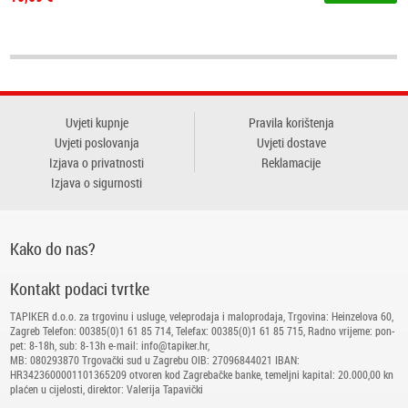
Uvjeti kupnje
Pravila korištenja
Uvjeti poslovanja
Uvjeti dostave
Izjava o privatnosti
Reklamacije
Izjava o sigurnosti
Kako do nas?
Kontakt podaci tvrtke
TAPIKER d.o.o. za trgovinu i usluge, veleprodaja i maloprodaja, Trgovina: Heinzelova 60,
Zagreb Telefon: 00385(0)1 61 85 714, Telefax: 00385(0)1 61 85 715, Radno vrijeme: pon-
pet: 8-18h, sub: 8-13h e-mail: info@tapiker.hr,
MB: 080293870 Trgovački sud u Zagrebu OIB: 27096844021 IBAN:
HR3423600001101365209 otvoren kod Zagrebačke banke, temeljni kapital: 20.000,00 kn
plaćen u cijelosti, direktor: Valerija Tapavički