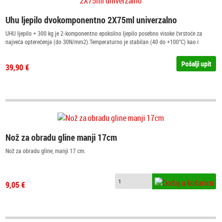
Uhu ljepilo dvokomponentno 2X75ml univerzalno
UHU ljepilo + 300 kg je 2-komponentno epoksilno ljepilo posebno visoke čvrstoće za
najveća opterećenja (do 30N/mm2).Temperaturno je stabilan (40 do +100°C) kao i
otporan na udarce, vlagu, ulja, razrijeđene kiseline i lužine te mnoga otapala. Nakon
stvrdnjavanja može se bušiti, puniti i bojati. Područje primjene: kamen beton, mramor,
Pošalji upit
39,90 €
porculan, drvo, staklo, kruti PVC, guma i stiropor. Nije prikladan za ljepljenje velikih
staklenih površina. Upute za upotrebu: površine moraju bitičiste, suhe i bez ulja i masti.
Glatke površine treba ogrubjeti. U posudu istisnuti vezivo i učvrščivać u omjeru 1:1.
Promiješajte i nanesite na jednu i drugu stranu koja se lijepi. Sastavite dijelove da točno
pristaju bez pritiska. Vrijeme trajanja procesa oko 90 minuta. Čvrstoća ljepila povećava
se zagrijavanjem do 200°°C.
Nož za obradu gline manji 17cm
Nož za obradu gline, manji 17 cm.
9,05 €