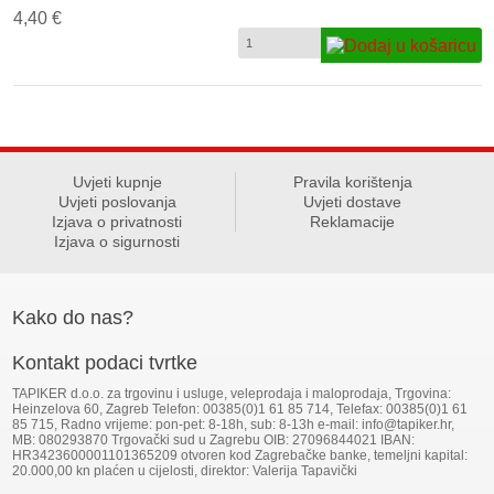
4,40 €
Uvjeti kupnje
Pravila korištenja
Uvjeti poslovanja
Uvjeti dostave
Izjava o privatnosti
Reklamacije
Izjava o sigurnosti
Kako do nas?
Kontakt podaci tvrtke
TAPIKER d.o.o. za trgovinu i usluge, veleprodaja i maloprodaja, Trgovina:
Heinzelova 60, Zagreb Telefon: 00385(0)1 61 85 714, Telefax: 00385(0)1 61
85 715, Radno vrijeme: pon-pet: 8-18h, sub: 8-13h e-mail: info@tapiker.hr,
MB: 080293870 Trgovački sud u Zagrebu OIB: 27096844021 IBAN:
HR3423600001101365209 otvoren kod Zagrebačke banke, temeljni kapital:
20.000,00 kn plaćen u cijelosti, direktor: Valerija Tapavički