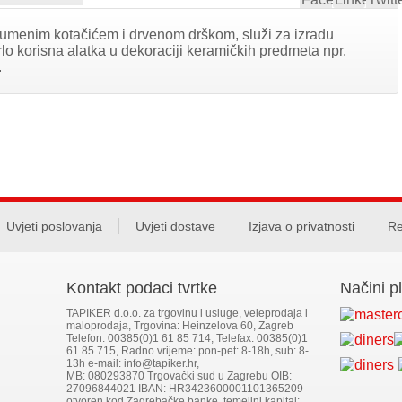
a gumenim kotačićem i drvenom drškom, služi za izradu
rlo korisna alatka u dekoraciji keramičkih predmeta npr.
.
Uvjeti poslovanja
Uvjeti dostave
Izjava o privatnosti
Re
Kontakt podaci tvrtke
Načini p
TAPIKER d.o.o. za trgovinu i usluge, veleprodaja i
maloprodaja, Trgovina: Heinzelova 60, Zagreb
Telefon: 00385(0)1 61 85 714, Telefax: 00385(0)1
61 85 715, Radno vrijeme: pon-pet: 8-18h, sub: 8-
13h e-mail: info@tapiker.hr,
MB: 080293870 Trgovački sud u Zagrebu OIB:
27096844021 IBAN: HR3423600001101365209
otvoren kod Zagrebačke banke, temeljni kapital: