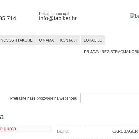
Pošaljite nam upit
85 714
info@tapiker.hr
NOVOSTI I AKCIJE
O NAMA
KONTAKT
LOKACIJE
PRIJAVA I REGISTRACIJA KOR
STAKLO
KERAMIKA
SLIKARSTVO
SLIKARSTVO
HOBBY
MATERIJALI
PRIBOR
MATERIJALI
PRIBOR
BOJE
I PRIBOR
Pretražite naše proizvode na webshopu
ma
Brand:
CARL JÄGER