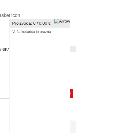
Proizvoda:
0
/
0,00 €
Vaša košarica je prazna
ISNIKA
PRIJAVA
REGISTRACIJA
GOTOVI
HOBBY
PROIZVODI
Pogledali ste:
Art Roller za reljefe guma