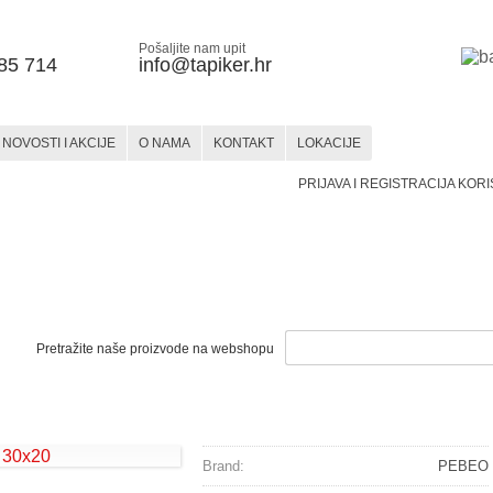
Pošaljite nam upit
85 714
info@tapiker.hr
NOVOSTI I AKCIJE
O NAMA
KONTAKT
LOKACIJE
PRIJAVA I REGISTRACIJA KOR
STAKLO
KERAMIKA
SLIKARSTVO
SLIKARSTVO
HOBBY
MATERIJALI
PRIBOR
MATERIJALI
PRIBOR
BOJE
I PRIBOR
Pretražite naše proizvode na webshopu
Brand:
PEBEO