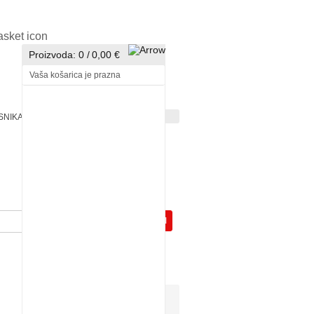
Proizvoda:
0
/
0,00 €
Vaša košarica je prazna
ISNIKA
PRIJAVA
REGISTRACIJA
GOTOVI
HOBBY
PROIZVODI
Pogledali ste:
Gedeo kalup Girl 30x20