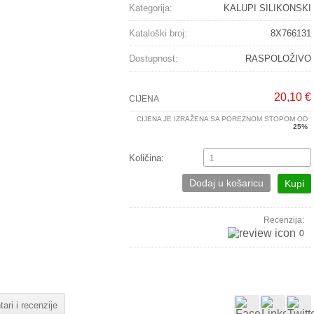
Kategorija:
KALUPI SILIKONSKI
Kataloški broj:
8X766131
Dostupnost:
RASPOLOŽIVO
20,10 €
CIJENA
CIJENA JE IZRAŽENA SA POREZNOM STOPOM OD
25%
Količina:
Dodaj u košaricu
Kupi
Recenzija:
0
ari i recenzije