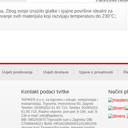
a. Zbog svoje izrazito glatke i sjajne površine idealni za
ijevanje svih materijala koji razvijaju temperaturu do 230°C;
Uvjeti poslovanja
Uvjeti dostave
Izjava o privatnosti
Re
Kontakt podaci tvrtke
Načini p
TAPIKER d.o.o. za trgovinu i usluge, veleprodaja i
maloprodaja, Trgovina: Heinzelova 60, Zagreb
Telefon: 00385(0)1 61 85 714, Telefax: 00385(0)1
61 85 715, Radno vrijeme: pon-pet: 8-18h, sub: 8-
13h e-mail: info@tapiker.hr,
MB: 080293870 Trgovački sud u Zagrebu OIB:
27096844021 IBAN: HR3423600001101365209
otvoren kod Zagrebačke banke, temeljni kapital: