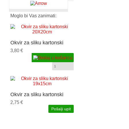
Moglo bi Vas zanimati:
Okvir za sliku kartonski
20X20cm
3,80 €
Okvir za sliku kartonski
19x15cm
2,75 €
Pošalji upit