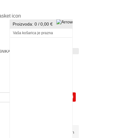
Proizvoda:
0
/
0,00 €
Vaša košarica je prazna
ISNIKA
PRIJAVA
REGISTRACIJA
GOTOVI
HOBBY
PROIZVODI
Pogledali ste:
Kartonska kutija set 15x7,5cm