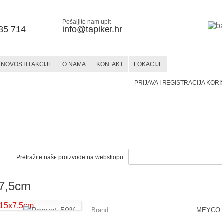
Pošaljite nam upit
85 714
info@tapiker.hr
NOVOSTI I AKCIJE
O NAMA
KONTAKT
LOKACIJE
PRIJAVA I REGISTRACIJA KOR
STAKLO
KERAMIKA
SLIKARSTVO
SLIKARSTVO
HOBBY
MATERIJALI
PRIBOR
MATERIJALI
PRIBOR
BOJE
I PRIBOR
Pretražite naše proizvode na webshopu
x7,5cm
Brand:
MEYCO