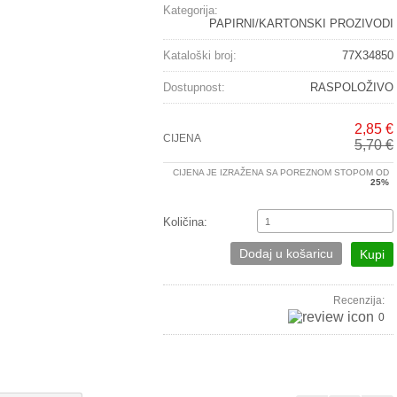
Kategorija:
PAPIRNI/KARTONSKI PROZIVODI
Kataloški broj:
77X34850
Dostupnost:
RASPOLOŽIVO
2,85 €
CIJENA
5,70 €
CIJENA JE IZRAŽENA SA POREZNOM STOPOM OD
25%
Količina:
Dodaj u košaricu
Kupi
Recenzija:
0