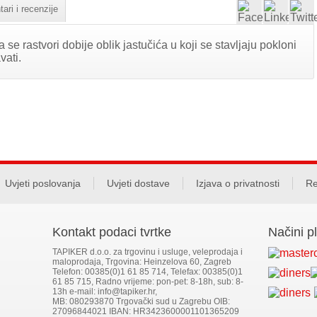
ari i recenzije
se rastvori dobije oblik jastučića u koji se stavljaju pokloni
vati.
Uvjeti poslovanja
Uvjeti dostave
Izjava o privatnosti
Re
Kontakt podaci tvrtke
Načini p
TAPIKER d.o.o. za trgovinu i usluge, veleprodaja i
maloprodaja, Trgovina: Heinzelova 60, Zagreb
Telefon: 00385(0)1 61 85 714, Telefax: 00385(0)1
61 85 715, Radno vrijeme: pon-pet: 8-18h, sub: 8-
13h e-mail: info@tapiker.hr,
MB: 080293870 Trgovački sud u Zagrebu OIB:
27096844021 IBAN: HR3423600001101365209