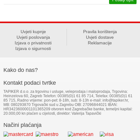
Uvjeti kupnje
Pravila korištenja
Uvjeti poslovanja
Uvjeti dostave
Izjava o privatnosti
Reklamacije
Izjava o sigurnosti
Kako do nas?
Kontakt podaci tvrtke
TAPIKER d.o.o. za trgovinu i usluge, veleprodaja i maloprodaja, Trgovina:
Heinzelova 60, Zagreb Telefon: 00385(0)1 61 85 714, Telefax: 00385(0)1 61
85 715, Radno vrijeme: pon-pet: 8-18h, sub: 8-13h e-mail: info@tapiker.hr,
MB: 080293870 Trgovački sud u Zagrebu OIB: 27096844021 IBAN:
HR3423600001101365209 otvoren kod Zagrebačke banke, temeljni kapital:
20.000,00 kn plaćen u cijelosti, direktor: Valerija Tapavički
Načini plaćanja