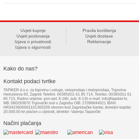
Uvjeti kupnje
Pravila korištenja
Uvjeti poslovanja
Uvjeti dostave
Izjava o privatnosti
Reklamacije
Izjava o sigurnosti
Kako do nas?
Kontakt podaci tvrtke
TAPIKER d.o.o. za trgovinu i usluge, veleprodaja i maloprodaja, Trgovina:
Heinzelova 60, Zagreb Telefon: 00385(0)1 61 85 714, Telefax: 00385(0)1 61
85 715, Radno vrijeme: pon-pet: 8-18h, sub: 8-13h e-mail: info@tapiker.hr,
MB: 080293870 Trgovački sud u Zagrebu OIB: 27096844021 IBAN:
HR3423600001101365209 otvoren kod Zagrebačke banke, temeljni kapital:
20.000,00 kn plaćen u cijelosti, direktor: Valerija Tapavički
Načini plaćanja