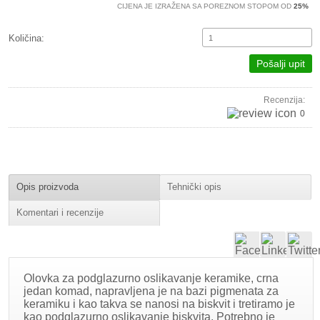
CIJENA JE IZRAŽENA SA POREZNOM STOPOM OD
25%
Količina:
Pošalji upit
Recenzija:
0
Opis proizvoda
Tehnički opis
Komentari i recenzije
Olovka za podglazurno oslikavanje keramike, crna
jedan komad, napravljena je na bazi pigmenata za
keramiku i kao takva se nanosi na biskvit i tretiramo je
kao podglazurno oslikavanje biskvita. Potrebno je