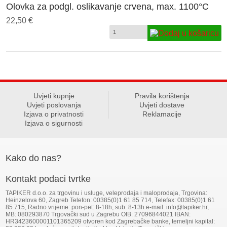
Olovka za podgl. oslikavanje crvena, max. 1100°C
22,50 €
Uvjeti kupnje
Pravila korištenja
Uvjeti poslovanja
Uvjeti dostave
Izjava o privatnosti
Reklamacije
Izjava o sigurnosti
Kako do nas?
Kontakt podaci tvrtke
TAPIKER d.o.o. za trgovinu i usluge, veleprodaja i maloprodaja, Trgovina:
Heinzelova 60, Zagreb Telefon: 00385(0)1 61 85 714, Telefax: 00385(0)1 61
85 715, Radno vrijeme: pon-pet: 8-18h, sub: 8-13h e-mail: info@tapiker.hr,
MB: 080293870 Trgovački sud u Zagrebu OIB: 27096844021 IBAN:
HR3423600001101365209 otvoren kod Zagrebačke banke, temeljni kapital: