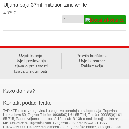
Uljana boja 37ml imitation zinc white
4,75 €
Uvjeti kupnje
Pravila korištenja
Uvjeti poslovanja
Uvjeti dostave
Izjava o privatnosti
Reklamacije
Izjava o sigurnosti
Kako do nas?
Kontakt podaci tvrtke
TAPIKER d.o.o. za trgovinu i usluge, veleprodaja i maloprodaja, Trgovina:
Heinzelova 60, Zagreb Telefon: 00385(0)1 61 85 714, Telefax: 00385(0)1 61
85 715, Radno vrijeme: pon-pet: 8-18h, sub: 8-13h e-mail: info@tapiker.hr,
MB: 080293870 Trgovački sud u Zagrebu OIB: 27096844021 IBAN:
HR3423600001101365209 otvoren kod Zagrebačke banke, temeljni kapital: