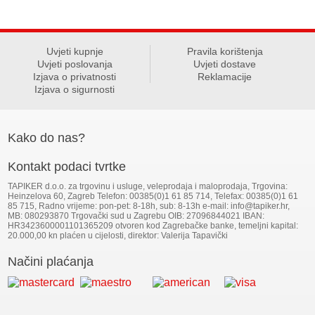
Uvjeti kupnje
Pravila korištenja
Uvjeti poslovanja
Uvjeti dostave
Izjava o privatnosti
Reklamacije
Izjava o sigurnosti
Kako do nas?
Kontakt podaci tvrtke
TAPIKER d.o.o. za trgovinu i usluge, veleprodaja i maloprodaja, Trgovina:
Heinzelova 60, Zagreb Telefon: 00385(0)1 61 85 714, Telefax: 00385(0)1 61
85 715, Radno vrijeme: pon-pet: 8-18h, sub: 8-13h e-mail: info@tapiker.hr,
MB: 080293870 Trgovački sud u Zagrebu OIB: 27096844021 IBAN:
HR3423600001101365209 otvoren kod Zagrebačke banke, temeljni kapital:
20.000,00 kn plaćen u cijelosti, direktor: Valerija Tapavički
Načini plaćanja