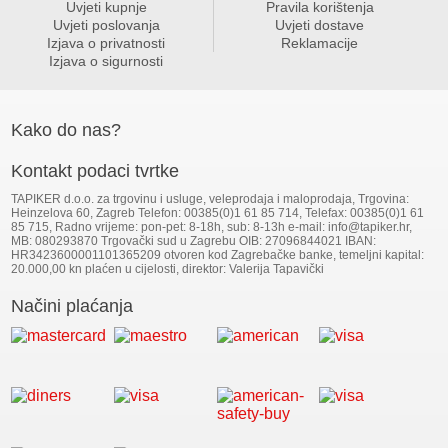
Uvjeti kupnje
Pravila korištenja
Uvjeti poslovanja
Uvjeti dostave
Izjava o privatnosti
Reklamacije
Izjava o sigurnosti
Kako do nas?
Kontakt podaci tvrtke
TAPIKER d.o.o. za trgovinu i usluge, veleprodaja i maloprodaja, Trgovina:
Heinzelova 60, Zagreb Telefon: 00385(0)1 61 85 714, Telefax: 00385(0)1 61
85 715, Radno vrijeme: pon-pet: 8-18h, sub: 8-13h e-mail: info@tapiker.hr,
MB: 080293870 Trgovački sud u Zagrebu OIB: 27096844021 IBAN:
HR3423600001101365209 otvoren kod Zagrebačke banke, temeljni kapital:
20.000,00 kn plaćen u cijelosti, direktor: Valerija Tapavički
Načini plaćanja